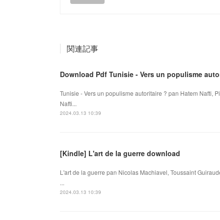
関連記事
Download Pdf Tunisie - Vers un populisme autor
Tunisie - Vers un populisme autoritaire ? pan Hatem Nafti, P
Nafti...
2024.03.13 10:39
[Kindle] L'art de la guerre download
L'art de la guerre pan Nicolas Machiavel, Toussaint Guiraud
...
2024.03.13 10:39